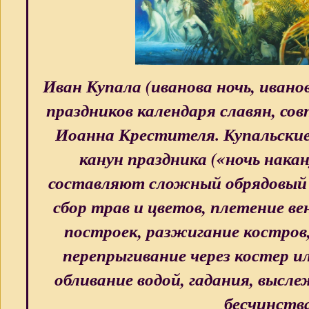
Иван Купала (иванова ночь, ивано
праздников календаря славян, с
Иоанна Крестителя. Купальские
канун праздника («ночь нака
составляют сложный обрядовый
сбор трав и цветов, плетение ве
построек, разжигание костров
перепрыгивание через костер ил
обливание водой, гадания, высл
бесчинств